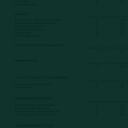
Lokomocja
G
110
Struktura kostna
G
110
Płodność
Źródło danych
Wartość hod
Współczynnik zapłodnienia jałówek
G
105
Współczynnik zapłodnienia krów
G
106
Przestój poporodowy
G
103
Odstęp międzyciążowy
G
100
Okres usługi
G
97
Okres usługi jałówek
G
89
Zawartość komórek somatycznych
Źródło danych
Wartość hod
G
114
Długowieczność
Źródło danych
Wartość hod
G
122
CECHY ZDOLNOŚCI UDOJOWEJ
Źródło danych
Wartość hod
Szybkość oddawania mleka
G
88
Temperament
G
93
PRZEBIEG PORODÓW
Źródło danych
Wartość hod
Przebieg Porodu Bezpośredni
G
104
Przebieg Porodu Matczyny
G
113
Przeżywalność Cieląt Bezpośredni
G
96
Przeżywalność Cieląt Matczyny
G
108
ZDROWOTNOŚĆ RACIC