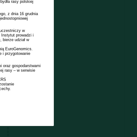
ydła rasy polskiej
go, z dnia 16 grudnia
jednostopniowej
 uczestniczy w
 Instytut prowadzi i
 bierze udział w
lnią EuroGenomics.
e i przygotowanie
Liczba obór
0
0
i oraz gospodarstwami
0
j rasy – w serwisie
0
0
0
 CRS
0
zostanie
0
cechy.
0
0
0
0
0
0
0
0
0
0
0
0
0
0
0