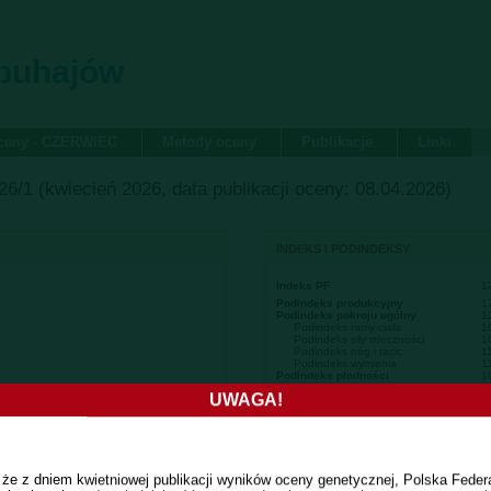
 buhajów
oceny - CZERWIEC
Metody oceny
Publikacje
Linki
6/1 (kwiecień 2026, data publikacji oceny: 08.04.2026)
INDEKS I PODINDEKSY
Indeks PF
1
Podindeks produkcyjny
1
Podindeks pokroju ogólny
1
Podindeks ramy ciała
1
Podindeks siły mleczności
1
Podindeks nóg i racic
1
Podindeks wymienia
1
Podindeks płodności
1
Indeks Ekonomiczny (PLN)
1
UWAGA!
 że z dniem kwietniowej publikacji wyników oceny genetycznej, Polska Fede