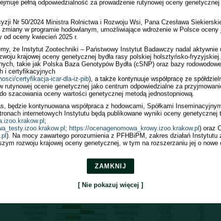
jmuje pełną odpowiedzialność za prowadzenie rutynowej oceny genetycznej b
owlana
Powtarzalność
Liczba córek
Liczba obór
.
0.87
0
0
0.87
0
0
yzji Nr 50/2024 Ministra Rolnictwa i Rozwoju Wsi, Pana Czesława Siekierskie
0.87
0
0
ej zmiany w programie hodowlanym, umożliwiające wdrożenie w Polsce oceny 
0.86
0
0
0.86
0
0
y od oceny kwiecień 2025 r.
0.84
0
0
my, że Instytut Zootechniki – Państwowy Instytut Badawczy nadal aktywnie
0.84
0
0
zwoju krajowej oceny genetycznej bydła rasy polskiej holsztyńsko-fryzyjskiej.
nych, takie jak Polska Baza Genotypów Bydła (cSNP) oraz bazy rodowodowe,
 i certyfikacyjnych
nosci/certyfikacja-icar-dla-iz-pib
), a także kontynuuje współpracę ze spółdzie
w rutynowej ocenie genetycznej jako centrum odpowiedzialne za przyjmowani
do szacowania oceny wartości genetycznej metodą jednostopniową.
owlana
Powtarzalność
Liczba córek
mały
duży
0.76
0
niepożądany
pożądany
0.78
0
as, będzie kontynuowana współpraca z hodowcami, Spółkami Inseminacyjnym
niepożądane
pożądane
0.79
0
onach internetowych Instytutu będą publikowane wyniki oceny genetycznej te
niepożądane
pożądane
0.81
0
a.izoo.krakow.pl
;
niepożądana
pożądana
0.82
0
niski
wysoki
0.87
0
a_testy.izoo.krakow.pl
;
https://ocenagenomowa_krowy.izoo.krakow.pl
) oraz
płytki
głęboki
0.85
0
.pl
). Na mocy zawartego porozumienia z PFHBiPM, zakres działań Instytutu 
wąska
szeroka
0.85
0
zym rozwoju krajowej oceny genetycznej, w tym na rozszerzaniu jej o nowe 
uniesiony
spadzisty
0.87
0
wąski
szeroki
0.86
0
pionowa
podsiebna
0.84
0
długa przekątna
krótka przekątna
0.81
0
iksowate
równolegle
0.80
0
ZAMKNIJ
luźne
mocne
0.85
0
niskie
wysokie
0.84
0
słabe
mocne
0.84
0
[ Nie pokazuj więcej ]
niskie
wysokie
0.87
0
wąskie
szerokie
0.80
0
szerokie
wąskie
0.87
0
krótkie
długie
0.87
0
zewnętrzne
wewnętrzne
0.86
0
ordynarny
szlachetny
0.86
0
słaba
mocna
0.86
0