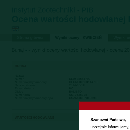
Instytut Zootechniki - PIB
Ocena wartości hodowlanej
Strona główna
Wyniki oceny - KWIECIEŃ
Wyniki 
Buhaj
-
- wyniki oceny wartości hodowlanej - ocena 202
BUHAJ
Nazwa
-
Numer
DE0538544793
Numer międzynarodowy
DEUM000538544793
Data urodzenia
2014-08-19
Rasa odmiana
HO
Ojciec
BALISTO
Numer ojca
US70625988
Numer międzynarodowy ojca
USAM000070625988
WARTOŚCI HODOWLANE
Szanowni Państwo,
uprzejmie informujemy,