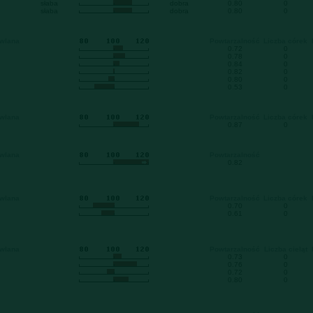
słaba
dobra
0.80
0
słaba
dobra
0.80
0
owlana
Powtarzalność
Liczba córek
0.72
0
0.78
0
0.84
0
0.82
0
0.80
0
0.53
0
owlana
Powtarzalność
Liczba córek
0.87
0
owlana
Powtarzalność
0.82
owlana
Powtarzalność
Liczba córek
0.70
0
0.61
0
owlana
Powtarzalność
Liczba cieląt
0.73
0
0.76
0
0.72
0
0.80
0