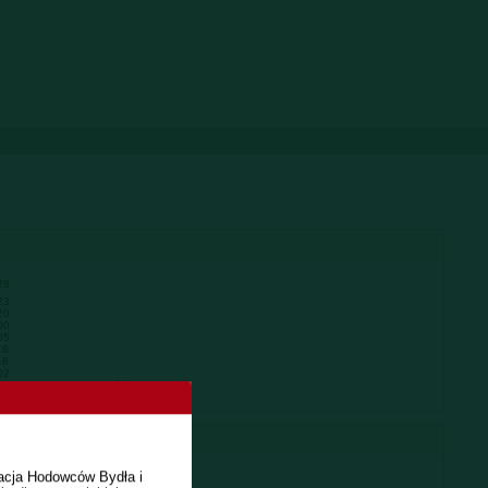
28
23
20
00
05
18
18
02
864
Powtarzalność
0.85
racja Hodowców Bydła i