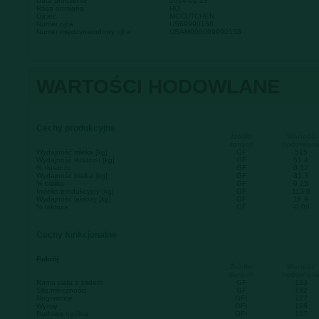
Data urodzenia
2014-01-23
Rasa odmiana
HO
Ojciec
MCCUTCHEN
Numer ojca
US69990138
Numer międzynarodowy ojca
USAM000069990138
WARTOŚCI HODOWLANE
Cechy produkcyjne
Źródło
Wartość
danych
hodowlan
Wydajność mleka [kg]
GF
515
Wydajność tłuszczu [kg]
GF
51.4
% tłuszczu
GF
0.32
Wydajność białka [kg]
GF
31.3
% białka
GF
0.15
Indeks produkcyjny [kg]
GF
113.9
Wydajność laktozy [kg]
GF
16.9
% laktoza
GF
-0.08
Cechy funkcjonalne
Pokrój
Źródło
Wartość
danych
hodowlan
Rama ciała z zadem
GF
133
Siła mleczności
GF
132
Nogi-racice
GFI
127
Wymię
GFI
126
Budowa ogólna
GFI
137