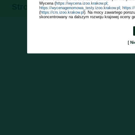
Wycena (
https://wycena.izoo.krakow.pl
;
Stronę odwiedziło
(od 2009r.): 7
https://wycenagenomowa_testy.izoo.krakow.pl
;
https:
(
https://crs.izoo.krakow.pl
). Na mocy zawartego porozu
skoncentrowany na dalszym rozwoju krajowej oceny ge
[ Ni