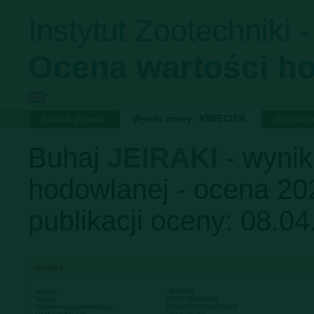
Instytut Zootechniki 
Ocena wartości h
Strona główna
Wyniki oceny - KWIECIEŃ
Wyniki 
Buhaj
JEIRAKI
- wynik
hodowlanej - ocena 202
publikacji oceny: 08.04
BUHAJ
Nazwa
JEIRAKI
Numer
FR2279421648
Numer międzynarodowy
FRAM002279421648