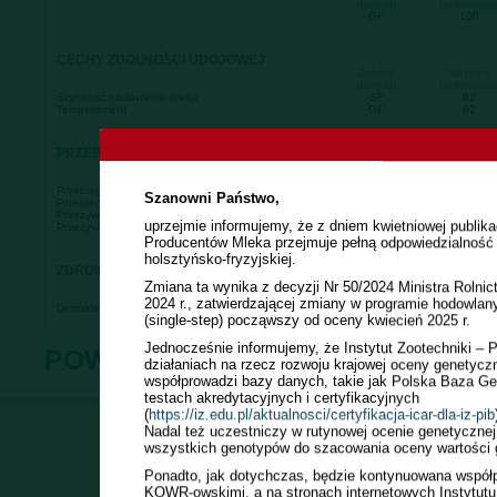
danych
hodowlan
GF
100
CECHY ZDOLNOŚCI UDOJOWEJ
Źródło
Wartość
danych
hodowlan
Szybkość oddawania mleka
GF
92
Temperament
GF
82
PRZEBIEG PORODÓW
Źródło
Wartość
danych
hodowlan
Przebieg Porodu Bezpośredni
GFI
100
Szanowni Państwo,
Przebieg Porodu Matczyny
GFI
139
Przeżywalność Cieląt Bezpośredni
GFI
107
uprzejmie informujemy, że z dniem kwietniowej publik
Przeżywalność Cieląt Matczyny
GFI
111
Producentów Mleka przejmuje pełną odpowiedzialność 
holsztyńsko-fryzyjskiej.
ZDROWOTNOŚĆ RACIC
Źródło
Wartość
Zmiana ta wynika z decyzji Nr 50/2024 Ministra Rolnic
danych
hodowlan
2024 r., zatwierdzającej zmiany w programie hodowla
Dermatitis digitalis
GF
93
(single-step) począwszy od oceny kwiecień 2025 r.
Jednocześnie informujemy, że Instytut Zootechniki –
POWRÓT DO WYSZUKIWANIA
działaniach na rzecz rozwoju krajowej oceny genetyczne
współprowadzi bazy danych, takie jak Polska Baza Ge
testach akredytacyjnych i certyfikacyjnych
(
https://iz.edu.pl/aktualnosci/certyfikacja-icar-dla-iz-pib
Nadal też uczestniczy w rutynowej ocenie genetycznej
Copyright (c) 2008-20
wszystkich genotypów do szacowania oceny wartości 
Uwagi i pytania dotyczac
Ponadto, jak dotychczas, będzie kontynuowana współ
KOWR-owskimi, a na stronach internetowych Instytutu 