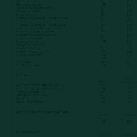
Wysokość w krzyżu
GFI
133
Głębokość tułowia
GF
112
Szerokość klatki piersiowej
GFI
116
Ustawienie zadu
GFI
100
Szerokość zadu
GFI
134
Postawa nóg tylnych – widok z boku
GFI
98
Racice
GFI
122
Postawa nóg tylnych – widok z tyłu
GFI
109
Zawieszenie przednie wymienia
GFI
123
Zawieszenie tylne wymienia
GFI
131
Więzadło środkowe wymienia
GFI
120
Położenie wymienia
GFI
127
Szerokość wymienia
GF
116
Ustawienie strzyków
GFI
114
Długość strzyków
GFI
73
Ustawienie strzyków - tył
GFI
118
Charakter mleczny
GF
129
Kondycja
GF
87
Lokomocja
GFI
127
Struktura kostna
GF
119
Płodność
Źródło
Wartość
danych
hodowlan
Współczynnik zapłodnienia jałówek
GFI
99
Współczynnik zapłodnienia krów
GF
98
Przestój poporodowy
GFI
90
Odstęp międzyciążowy
GFI
93
Okres usługi
GFI
97
Okres usługi jałówek
GF
78
Zawartość komórek somatycznych
Źródło
Wartość
danych
hodowlan
GF
108
Długowieczność
Źródło
Wartość