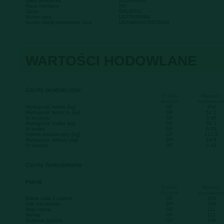
Data urodzenia
2014-10-20
Rasa odmiana
HO
Ojciec
BALISTO
Numer ojca
US70625988
Numer międzynarodowy ojca
USAM000070625988
WARTOŚCI HODOWLANE
Cechy produkcyjne
Źródło
Wartość
danych
hodowlan
Wydajność mleka [kg]
GF
354
Wydajność tłuszczu [kg]
GF
51.2
% tłuszczu
GF
0.39
Wydajność białka [kg]
GF
35.3
% białka
GF
0.25
Indeks produkcyjny [kg]
GF
121.9
Wydajność laktozy [kg]
GF
18.6
% laktoza
GF
0.02
Cechy funkcjonalne
Pokrój
Źródło
Wartość
danych
hodowlan
Rama ciała z zadem
GF
109
Siła mleczności
GF
109
Nogi-racice
GF
111
Wymię
GF
113
Budowa ogólna
GF
108