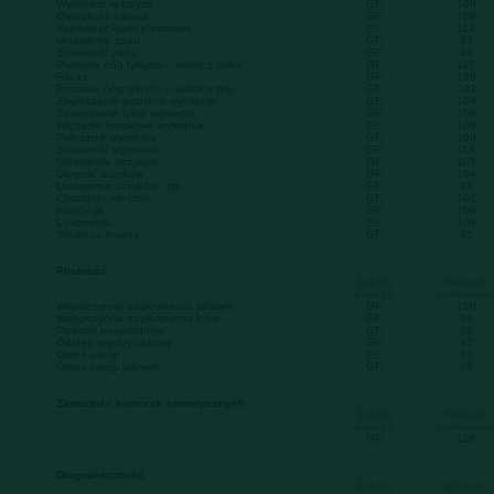
Wysokość w krzyżu
GF
109
Głębokość tułowia
GF
106
Szerokość klatki piersiowej
GF
114
Ustawienie zadu
GF
93
Szerokość zadu
GF
96
Postawa nóg tylnych – widok z boku
GF
117
Racice
GF
108
Postawa nóg tylnych – widok z tyłu
GF
102
Zawieszenie przednie wymienia
GF
106
Zawieszenie tylne wymienia
GF
106
Więzadło środkowe wymienia
GF
109
Położenie wymienia
GF
109
Szerokość wymienia
GF
114
Ustawienie strzyków
GF
105
Długość strzyków
GF
104
Ustawienie strzyków - tył
GF
99
Charakter mleczny
GF
102
Kondycja
GF
108
Lokomocja
GF
109
Struktura kostna
GF
95
Płodność
Źródło
Wartość
danych
hodowlan
Współczynnik zapłodnienia jałówek
GF
100
Współczynnik zapłodnienia krów
GF
96
Przestój poporodowy
GF
88
Odstęp międzyciążowy
GF
87
Okres usługi
GF
87
Okres usługi jałówek
GF
79
Zawartość komórek somatycznych
Źródło
Wartość
danych
hodowlan
GF
126
Długowieczność
Źródło
Wartość