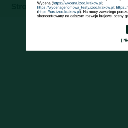
Wycena (
https://wycena.izoo.krakow.pl
;
Stronę odwiedziło
(od 2009r.): 7
https://wycenagenomowa_testy.izoo.krakow.pl
;
https:
(
https://crs.izoo.krakow.pl
). Na mocy zawartego porozu
skoncentrowany na dalszym rozwoju krajowej oceny ge
[ Ni