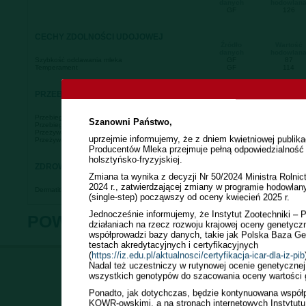
danych
hodowlan
GF
126
CECHY ZDOLNOŚCI UDOJOWEJ
Źródło
Wartość
danych
hodowlan
Szybkość oddawania mleka
GF
87
Temperament
GF
114
PRZEBIEG PORODÓW
Źródło
Wartość
danych
hodowlan
Przebieg Porodu Bezpośredni
GF
123
Szanowni Państwo,
Przebieg Porodu Matczyny
GF
115
Przeżywalność Cieląt Bezpośredni
GF
122
uprzejmie informujemy, że z dniem kwietniowej publik
Przeżywalność Cieląt Matczyny
GF
93
Producentów Mleka przejmuje pełną odpowiedzialność 
holsztyńsko-fryzyjskiej.
ZDROWOTNOŚĆ RACIC
Źródło
Wartość
Zmiana ta wynika z decyzji Nr 50/2024 Ministra Rolnic
danych
hodowlan
2024 r., zatwierdzającej zmiany w programie hodowla
Dermatitis digitalis
GF
95
(single-step) począwszy od oceny kwiecień 2025 r.
Jednocześnie informujemy, że Instytut Zootechniki –
POWRÓT DO WYSZUKIWANIA
działaniach na rzecz rozwoju krajowej oceny genetyczne
współprowadzi bazy danych, takie jak Polska Baza Ge
testach akredytacyjnych i certyfikacyjnych
(
https://iz.edu.pl/aktualnosci/certyfikacja-icar-dla-iz-pib
Nadal też uczestniczy w rutynowej ocenie genetycznej
Copyright (c) 2008-20
wszystkich genotypów do szacowania oceny wartości 
Uwagi i pytania dotyczac
Ponadto, jak dotychczas, będzie kontynuowana współ
KOWR-owskimi, a na stronach internetowych Instytutu 