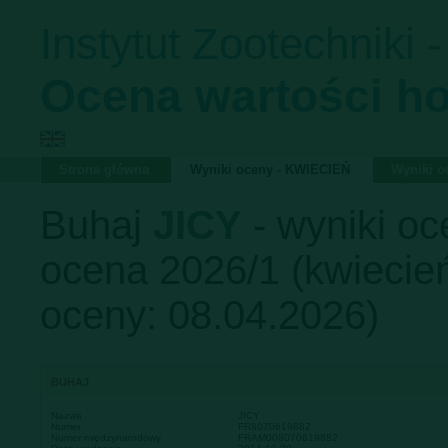
Instytut Zootechniki 
Ocena wartości h
Strona główna
Wyniki oceny - KWIECIEŃ
Wyniki 
Buhaj
JICY
- wyniki oc
ocena 2026/1 (kwiecień
oceny: 08.04.2026)
BUHAJ
Nazwa
JICY
Numer
FR8070619882
Numer międzynarodowy
FRAM008070619882