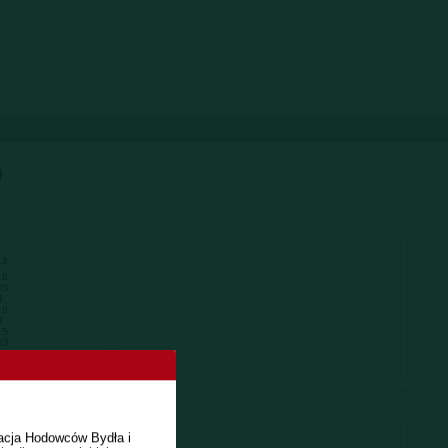
)
12
18
05
4
10
3
15
03
215
Powtarzalność
0.98
racja Hodowców Bydła i