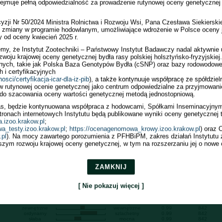
jmuje pełną odpowiedzialność za prowadzenie rutynowej oceny genetycznej b
owlana
Powtarzalność
Liczba córek
Liczba obór
.
0.99
1991
973
0.99
1991
973
yzji Nr 50/2024 Ministra Rolnictwa i Rozwoju Wsi, Pana Czesława Siekierskie
0.99
1991
973
ej zmiany w programie hodowlanym, umożliwiające wdrożenie w Polsce oceny 
0.99
1991
973
0.99
1991
973
y od oceny kwiecień 2025 r.
0.99
1986
972
my, że Instytut Zootechniki – Państwowy Instytut Badawczy nadal aktywnie
0.99
1986
972
zwoju krajowej oceny genetycznej bydła rasy polskiej holsztyńsko-fryzyjskiej.
nych, takie jak Polska Baza Genotypów Bydła (cSNP) oraz bazy rodowodowe,
 i certyfikacyjnych
nosci/certyfikacja-icar-dla-iz-pib
), a także kontynuuje współpracę ze spółdzie
w rutynowej ocenie genetycznej jako centrum odpowiedzialne za przyjmowani
do szacowania oceny wartości genetycznej metodą jednostopniową.
owlana
Powtarzalność
Liczba córek
mały
duży
0.98
842
niepożądany
pożądany
0.98
842
as, będzie kontynuowana współpraca z hodowcami, Spółkami Inseminacyjnym
niepożądane
pożądane
0.98
842
onach internetowych Instytutu będą publikowane wyniki oceny genetycznej te
niepożądane
pożądane
0.97
842
a.izoo.krakow.pl
;
niepożądana
pożądana
0.98
842
niski
wysoki
0.99
842
a_testy.izoo.krakow.pl
;
https://ocenagenomowa_krowy.izoo.krakow.pl
) oraz
płytki
głęboki
0.98
842
.pl
). Na mocy zawartego porozumienia z PFHBiPM, zakres działań Instytutu 
wąska
szeroka
0.98
842
zym rozwoju krajowej oceny genetycznej, w tym na rozszerzaniu jej o nowe 
uniesiony
spadzisty
0.99
842
wąski
szeroki
0.99
842
pionowa
podsiebna
0.97
842
długa przekątna
krótka przekątna
0.94
842
iksowate
równolegle
0.96
842
ZAMKNIJ
luźne
mocne
0.98
842
niskie
wysokie
0.98
842
słabe
mocne
0.98
842
[ Nie pokazuj więcej ]
niskie
wysokie
0.99
842
wąskie
szerokie
0.98
842
szerokie
wąskie
0.99
842
krótkie
długie
0.99
842
zewnętrzne
wewnętrzne
0.99
842
ordynarny
szlachetny
0.99
842
słaba
mocna
0.99
842