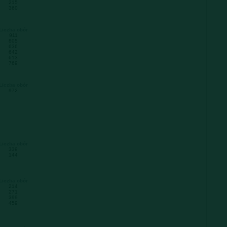
215
360
Liczba obór
911
805
636
642
613
769
Liczba obór
972
Liczba obór
339
144
Liczba obór
214
271
399
459