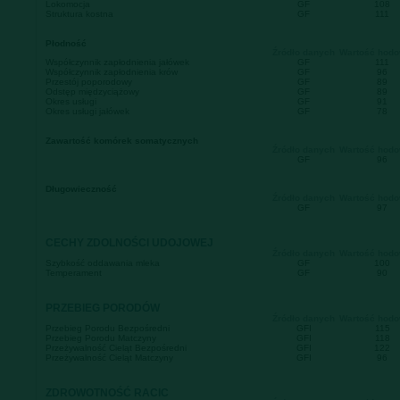
Lokomocja
GF
108
Struktura kostna
GF
111
Płodność
Źródło danych
Wartość hod
Współczynnik zapłodnienia jałówek
GF
111
Współczynnik zapłodnienia krów
GF
96
Przestój poporodowy
GF
89
Odstęp międzyciążowy
GF
89
Okres usługi
GF
91
Okres usługi jałówek
GF
78
Zawartość komórek somatycznych
Źródło danych
Wartość hod
GF
96
Długowieczność
Źródło danych
Wartość hod
GF
97
CECHY ZDOLNOŚCI UDOJOWEJ
Źródło danych
Wartość hod
Szybkość oddawania mleka
GF
100
Temperament
GF
90
PRZEBIEG PORODÓW
Źródło danych
Wartość hod
Przebieg Porodu Bezpośredni
GFI
115
Przebieg Porodu Matczyny
GFI
118
Przeżywalność Cieląt Bezpośredni
GFI
122
Przeżywalność Cieląt Matczyny
GFI
96
ZDROWOTNOŚĆ RACIC