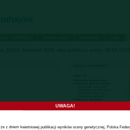
 buhajów
oceny - CZERWIEC
Metody oceny
Publikacje
Linki
a 2026/1 (kwiecień 2026, data publikacji oceny: 08.04.2026
INDEKS I PODINDEKSY
Indeks PF
1
Podindeks produkcyjny
1
Podindeks pokroju ogólny
1
Podindeks ramy ciała
7
Podindeks siły mleczności
1
Podindeks nóg i racic
9
Podindeks wymienia
1
Podindeks płodności
1
Indeks Ekonomiczny (PLN)
1
UWAGA!
 że z dniem kwietniowej publikacji wyników oceny genetycznej, Polska Fede