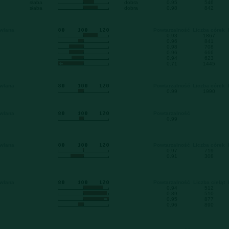
słaba
dobra
0.95
546
słaba
dobra
0.98
842
owlana
Powtarzalność
Liczba córek
0.93
1867
0.96
841
0.98
708
0.96
666
0.94
623
0.71
1445
owlana
Powtarzalność
Liczba córek
0.99
1990
owlana
Powtarzalność
0.99
owlana
Powtarzalność
Liczba córek
0.97
719
0.91
308
owlana
Powtarzalność
Liczba cieląt
0.94
512
0.89
510
0.95
877
0.96
890