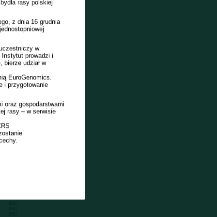
ydła rasy polskiej
go, z dnia 16 grudnia
jednostopniowej
 uczestniczy w
 Instytut prowadzi i
 bierze udział w
lnią EuroGenomics.
e i przygotowanie
Liczba obór
360
360
i oraz gospodarstwami
360
j rasy – w serwisie
360
360
360
 CRS
360
zostanie
360
cechy.
360
360
360
360
360
360
360
360
360
360
360
360
360
360
360