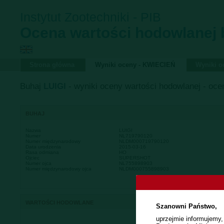
Instytut Zootechniki - PIB
Ocena wartości hodowlanej
Strona główna
Wyniki oceny - KWIECIEŃ
Wyniki 
Buhaj
LUIGI
- wyniki oceny wartości hodowlanej - ocen
BUHAJ
Nazwa
LUIGI
Numer
NL719790120
Numer międzynarodowy
NLDM000719790120
Data urodzenia
2015-03-16
Rasa odmiana
HO
Ojciec
SUPERSHOT
Numer ojca
NL755898903
Numer międzynarodowy ojca
NLDM000755898903
WARTOŚCI HODOWLANE
Szanowni Państwo,
uprzejmie informujemy,